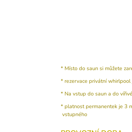
* Místo do saun si můžete zar
* rezervace privátní whirlpoo
* Na vstup do saun a do víři
* platnost permanentek je 3
vstupného